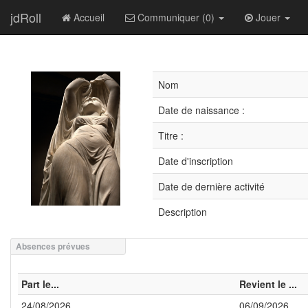
jdRoll
Accueil
Communiquer (0)
Jouer
Nom
Date de naissance :
Titre :
Date d'inscription
Date de dernière activité
Description
Absences prévues
Part le...
Revient le ...
24/08/2026
06/09/2026